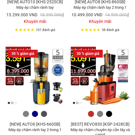
[NEW] AUTO10 [KHS-2520CB]
[NEW] AUTO8 [KHS-860SB]
Máy ép chậm rảnh tay
Máy ép chậm rảnh tay 2 trong 1
13.299.000 VND
18.990.000₫
10.499.000 VND
14.990.000₫
Khuyến mãi
Khuyến mãi
107 đánh giá
58 đánh giá
30 % giảm giá
30 % giảm giá
[NEW] AUTO6 [KHS-660SB]
[BEST] REVO830 [KSP-2428CB]
Máy ép chậm rảnh tay 2 trong 1
Máy ép chậm chuyên ép cần tây và
carrot