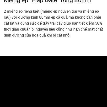
Miệng ép “Flap Gate” rộng 80mm
2 miệng ép riêng biệt (miệng ép nguyên trái và miệng ép
rau) với đường kính 80mm ép cả quả mà không cần phải
cắt lát và dùng sức để đẩy trái cây giúp bạn tiết kiệm 50%
thời gian chuẩn bị nguyên liệu cũng như hạn chế mất chất
dinh dưỡng của hoa quả khi bị cắt nhỏ.